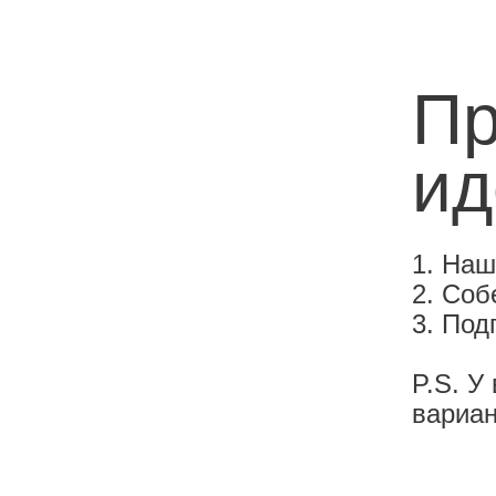
Пр
ид
1. На
2.
Соб
3. Под
P.S. У
вариан