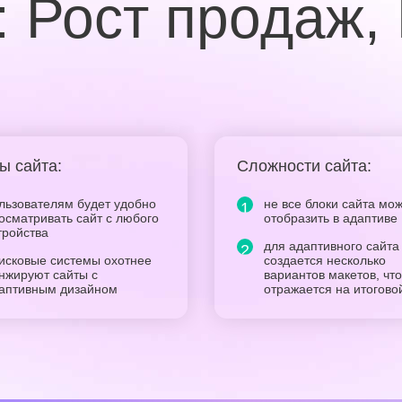
:
Рост продаж,
ы сайта:
Сложности сайта:
льзователям будет удобно
не все блоки сайта мо
осматривать сайт с любого
отобразить в адаптиве
тройства
для адаптивного сайта
исковые системы охотнее
создается несколько
нжируют сайты с
вариантов макетов, что
аптивным дизайном
отражается на итогово
стоимости сайта
еличивается число
нверсионных действий с
зличных устройств