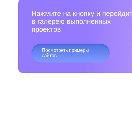
Нажмите на кнопку и перейди
в галерею выполненных
проектов
Посмотреть примеры
сайтов