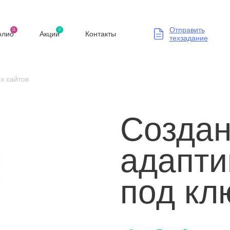
Отправить
11
0
олио
Акции
Контакты
техзадание
х сайтов
Созда
адапти
под кл