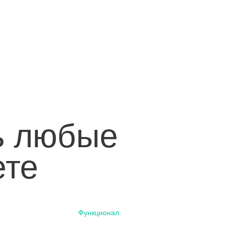
ь любые
ете
Функционал: