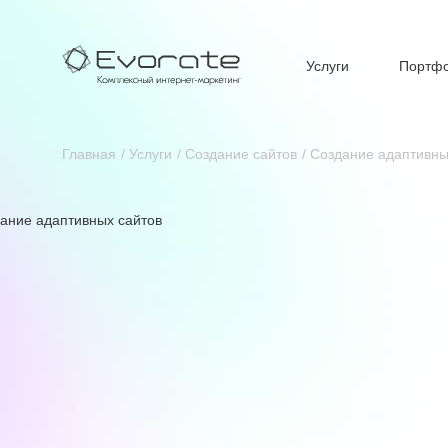
Услуги
Портф
Главная
Услуги
Создание сайтов
Создание адаптивны