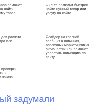
аров поможет
Фильтр позволит быстрее
лю найти
найти нужный товар или
ему товар.
услугу на сайте.
 для расчета
Слайдер на главной
ара или
сообщит о новинках,
различных маркетинговых
активностях или поможет
упростить навигацию по
сайту.
 проверки,
ки и
 заказа.
орый задумали