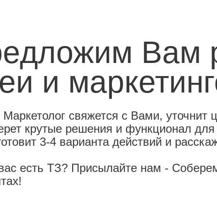
едложим Вам 
еи и маркетин
ш
Маркетолог
свяжется с Вами, уточнит 
ерет крутые решения
и функционал для
готовит 3-4 варианта действий
и расска
 вас есть ТЗ? Присылайте нам - Собере
тах!