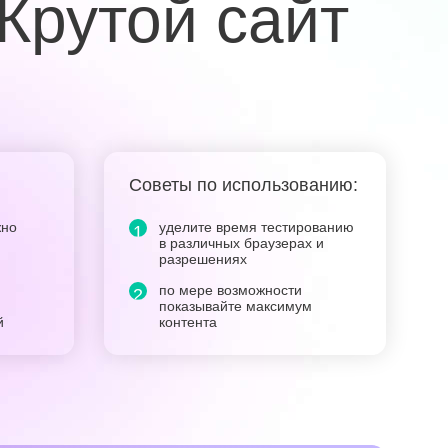
Крутой сайт
Советы по использованию:
жно
уделите время тестированию
в различных браузерах и
разрешениях
по мере возможности
показывайте максимум
й
контента
замените мобильную версию
сайта на адаптивную