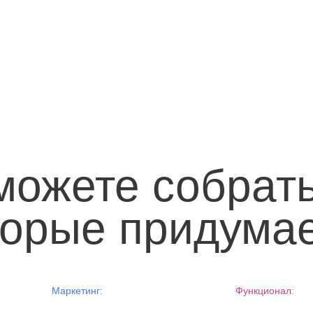
 можете собрат
торые придума
Маркетинг:
Функционал: