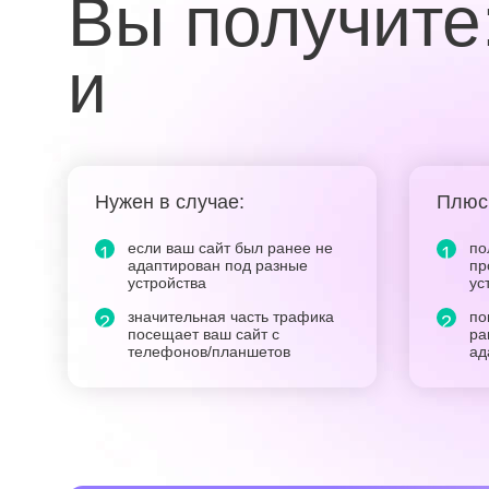
Вы получите
и
Нужен в случае:
Плюс
если ваш сайт был ранее не
по
адаптирован под разные
пр
устройства
ус
значительная часть трафика
по
посещает ваш сайт с
ра
телефонов/планшетов
ад
повысить свои позиции в SEO-
ув
выдаче
ко
ра