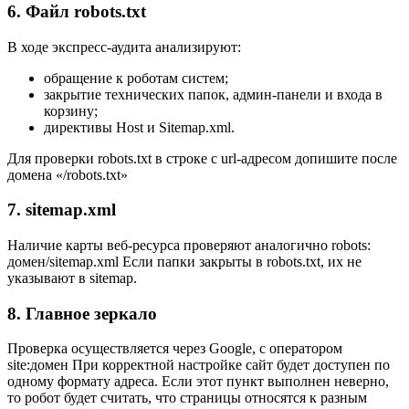
6.
Файл robots.txt
В ходе экспресс-аудита анализируют:
обращение к роботам систем;
закрытие технических папок, админ-панели и входа в
корзину;
директивы Host и Sitemap.xml.
Для проверки robots.txt в строке с url-адресом допишите после
домена «/robots.txt»
7.
sitemap.xml
Наличие карты веб-ресурса проверяют аналогично robots:
домен/sitemap.xml Если папки закрыты в robots.txt, их не
указывают в sitemap.
8.
Главное зеркало
Проверка осуществляется через Google, с оператором
site:домен При корректной настройке сайт будет доступен по
одному формату адреса. Если этот пункт выполнен неверно,
то робот будет считать, что страницы относятся к разным