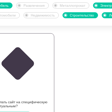
бель
Развлечения
Металлопрокат
Электр
томобили
Недвижимость
Строительство
Л
елать сайт на специфическую
ктуальным?