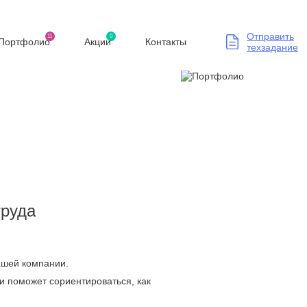
Отправить
11
0
Портфолио
Акции
Контакты
техзадание
труда
Вашей компании.
и поможет сориентироваться, как