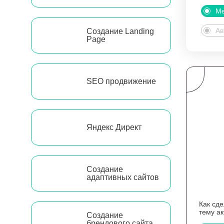
Ме
Ав
Создание Landing
Page
SEO продвижение
Яндекс Директ
Создание
адаптивных сайтов
Как сд
тему а
Создание
брендового сайта