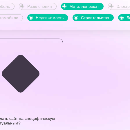
бель
Развлечения
Металлопрокат
Электр
томобили
Недвижимость
Строительство
Л
елать сайт на специфическую
ктуальным?