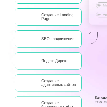
Ме
Ав
Создание Landing
Page
SEO продвижение
Яндекс Директ
Создание
адаптивных сайтов
Как сд
тему а
Создание
брендового сайта