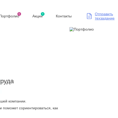
Отправить
11
0
Портфолио
Акции
Контакты
техзадание
труда
Вашей компании.
и поможет сориентироваться, как