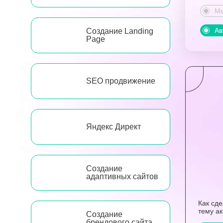
Ме
Ав
Создание Landing
Page
SEO продвижение
Яндекс Директ
Создание
адаптивных сайтов
Как сд
тему а
Создание
брендового сайта