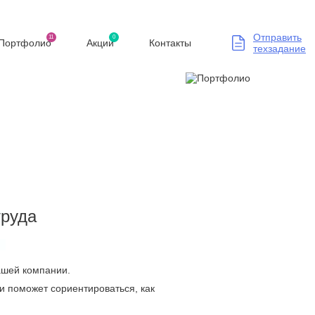
Отправить
11
0
Портфолио
Акции
Контакты
техзадание
труда
Вашей компании.
и поможет сориентироваться, как