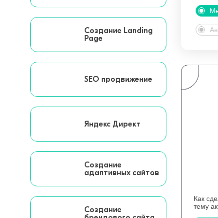
Ме
Ав
Создание Landing
Page
SEO продвижение
Яндекс Директ
Создание
адаптивных сайтов
Как сд
тему а
Создание
брендового сайта