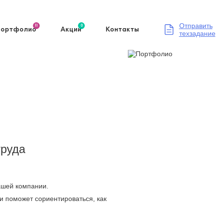
Отправить
11
0
Портфолио
Акции
Контакты
техзадание
труда
Вашей компании.
и поможет сориентироваться, как