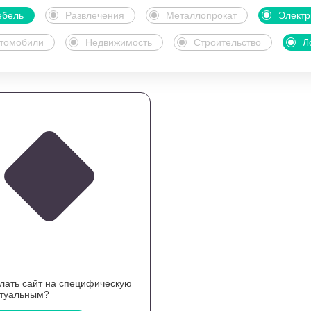
бель
Развлечения
Металлопрокат
Электр
томобили
Недвижимость
Строительство
Л
елать сайт на специфическую
ктуальным?