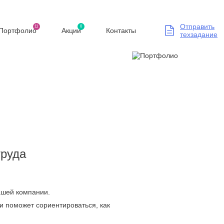
Отправить
11
0
Портфолио
Акции
Контакты
техзадание
труда
Вашей компании.
и поможет сориентироваться, как