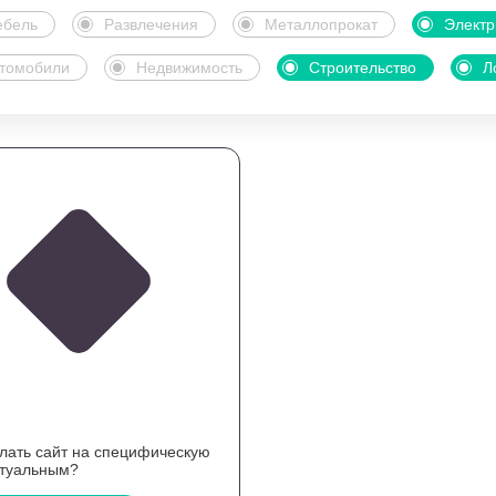
бель
Развлечения
Металлопрокат
Электр
томобили
Недвижимость
Строительство
Л
елать сайт на специфическую
ктуальным?