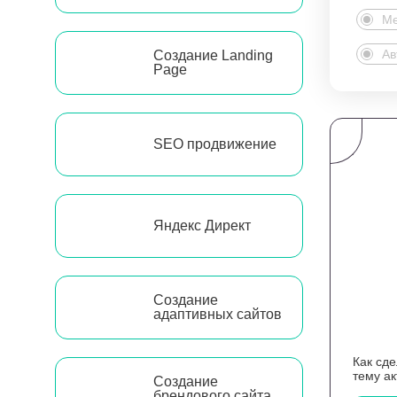
Ме
Ав
Создание Landing
Page
SEO продвижение
Яндекс Директ
Создание
адаптивных сайтов
Как сд
тему а
Создание
брендового сайта