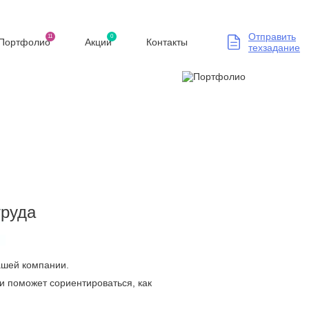
Отправить
11
0
Портфолио
Акции
Контакты
техзадание
труда
Вашей компании.
и поможет сориентироваться, как