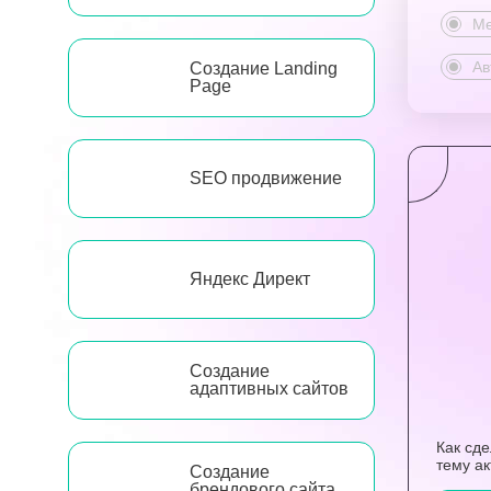
Ме
Ав
Создание Landing
Page
SEO продвижение
Яндекс Директ
Создание
адаптивных сайтов
Как сд
тему а
Создание
брендового сайта