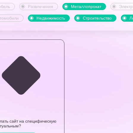
бель
Развлечения
Металлопрокат
Электр
томобили
Недвижимость
Строительство
Л
елать сайт на специфическую
ктуальным?