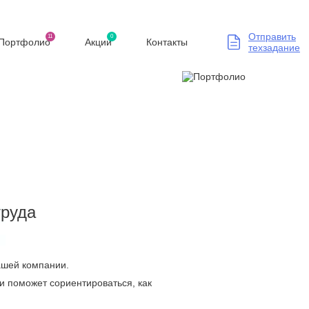
Отправить
11
0
Портфолио
Акции
Контакты
техзадание
труда
Вашей компании.
и поможет сориентироваться, как