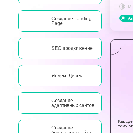
Ме
Ав
Создание Landing
Page
SEO продвижение
Яндекс Директ
Создание
адаптивных сайтов
Как сд
тему а
Создание
брендового сайта