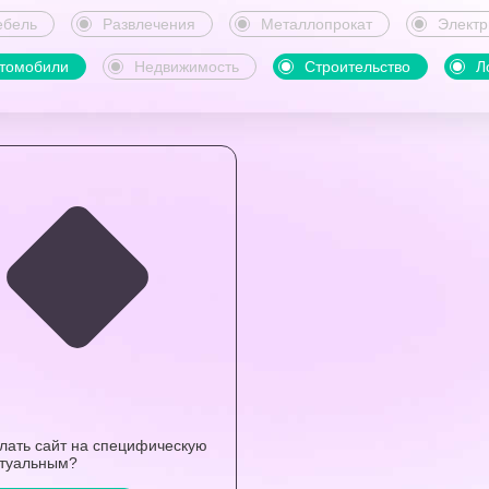
бель
Развлечения
Металлопрокат
Электр
томобили
Недвижимость
Строительство
Л
елать сайт на специфическую
ктуальным?