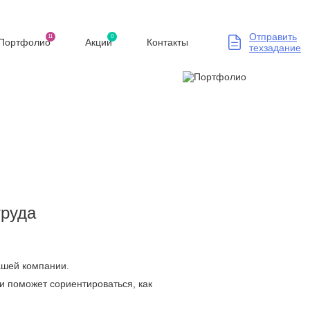
Отправить
11
0
Портфолио
Акции
Контакты
техзадание
труда
Вашей компании.
и поможет сориентироваться, как