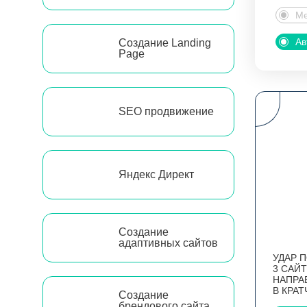
Ме
Ав
Создание Landing
Page
SEO продвижение
Яндекс Директ
Создание
адаптивных сайтов
УДАР 
3 САЙТ
НАПРА
В КРА
Создание
брендового сайта