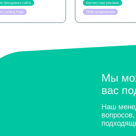
е брендового сайта
Контекстная реклама
е Landing Page
SMM продвижение
Мы мо
вас п
Наш менед
вопросов,
подходящ