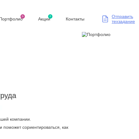
Отправить
11
0
Портфолио
Акции
Контакты
техзадание
труда
Вашей компании.
и поможет сориентироваться, как