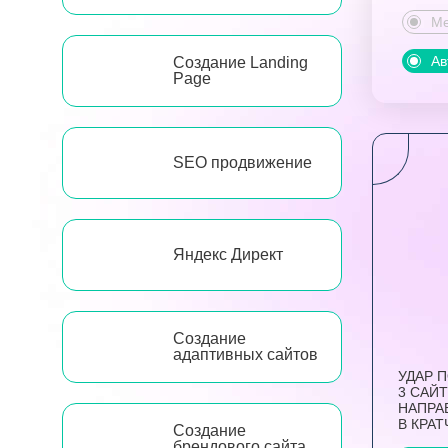
Ме
Ав
Создание Landing
Page
SEO продвижение
Яндекс Директ
Создание
адаптивных сайтов
УДАР 
3 САЙТ
НАПРА
В КРА
Создание
брендового сайта