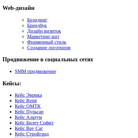
Web-дизайн
Брэндинг
Брендбук
Дизайн визиток
Маркетинг-кит
Фирменный стиль
Создание логотипов
Продвижение в социальных сетях
SMM продвижение
Кейсы:
Кейс Эврика
Кейс Remi
Кейс ОМТК
Кейс Пульсар
Кейс Альтум
Кейс Билет Софит
Кейс Bay Car
Кейс Стройград