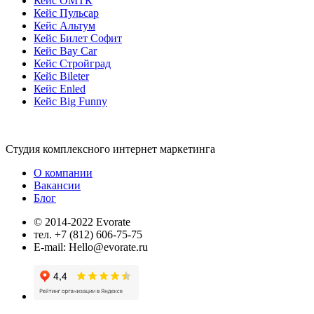
Кейс ОМТК
Кейс Пульсар
Кейс Альтум
Кейс Билет Софит
Кейс Bay Car
Кейс Стройград
Кейс Bileter
Кейс Enled
Кейс Big Funny
Студия комплексного интернет маркетинга
О компании
Вакансии
Блог
© 2014-2022 Evorate
тел. +7 (812) 606-75-75
E-mail: Hello@evorate.ru