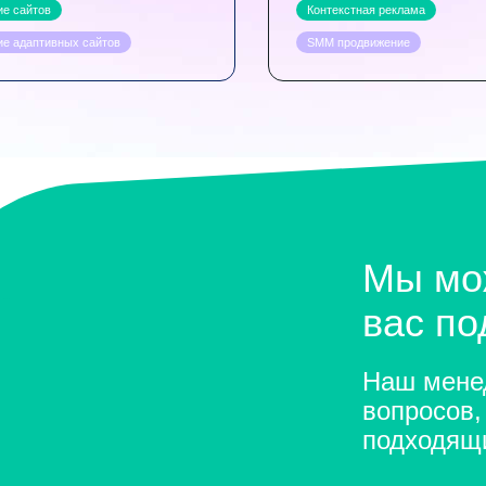
ие сайтов
Контекстная реклама
ие адаптивных сайтов
SMM продвижение
Мы мо
вас п
Наш менед
вопросов,
подходящ