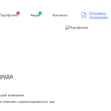
Отправить
11
0
Портфолио
Акции
Контакты
техзадание
труда
Вашей компании.
и поможет сориентироваться, как