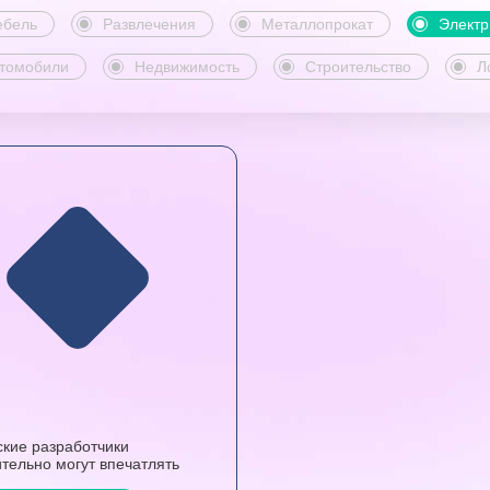
бель
Развлечения
Металлопрокат
Электр
томобили
Недвижимость
Строительство
Л
ские разработчики
тельно могут впечатлять