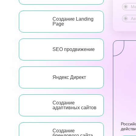
Ме
Ав
Создание Landing
Page
SEO продвижение
Яндекс Директ
Создание
адаптивных сайтов
Россий
действи
Создание
брендового сайта