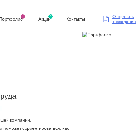
Отправить
11
0
Портфолио
Акции
Контакты
техзадание
труда
Вашей компании.
и поможет сориентироваться, как