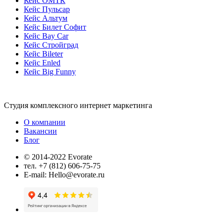
Кейс ОМТК
Кейс Пульсар
Кейс Альтум
Кейс Билет Софит
Кейс Bay Car
Кейс Стройград
Кейс Bileter
Кейс Enled
Кейс Big Funny
Студия комплексного интернет маркетинга
О компании
Вакансии
Блог
© 2014-2022 Evorate
тел. +7 (812) 606-75-75
E-mail: Hello@evorate.ru