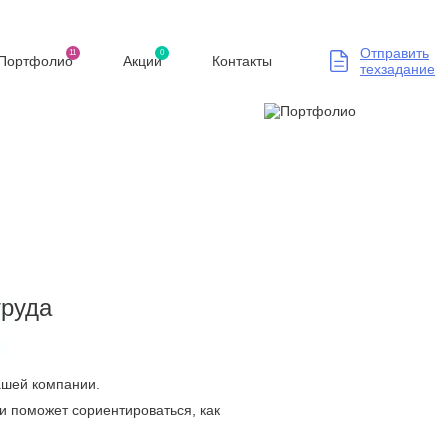
Отправить
11
0
Портфолио
Акции
Контакты
техзадание
труда
Вашей компании.
и поможет сориентироваться, как