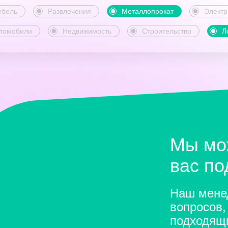
бель
Развлечения
Металлопрокат
Электр
томобили
Недвижимость
Строительство
Л
Мы мо
вас п
Наш менед
вопросов,
подходящ