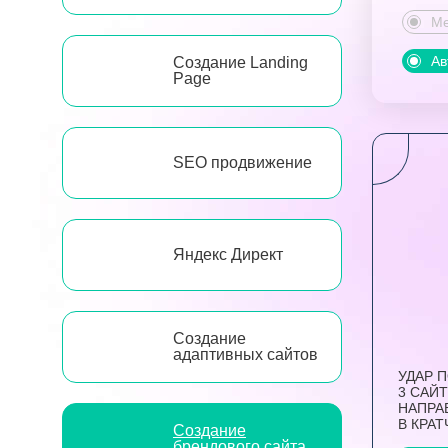
Ме
Ав
Создание Landing
Page
SEO продвижение
Яндекс Директ
Создание
адаптивных сайтов
УДАР 
3 САЙТ
НАПРА
В КРА
Создание
брендового сайта