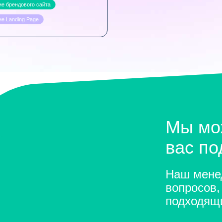
е брендового сайта
е Landing Page
Мы мо
вас п
Наш менед
вопросов,
подходящ