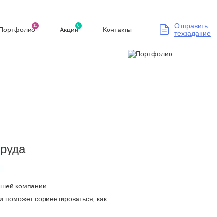
Отправить
11
0
Портфолио
Акции
Контакты
техзадание
труда
Вашей компании.
и поможет сориентироваться, как