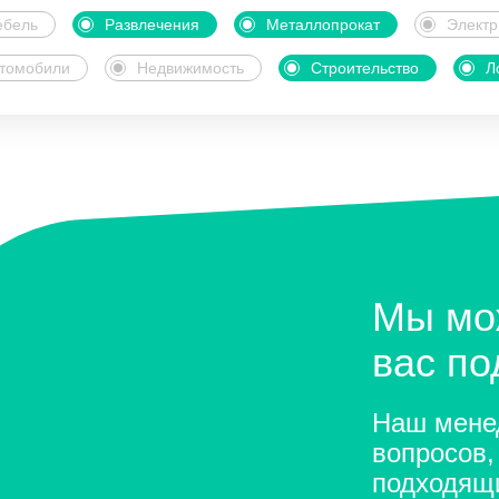
бель
Развлечения
Металлопрокат
Электр
томобили
Недвижимость
Строительство
Л
Мы мо
вас п
Наш менед
вопросов,
подходящ