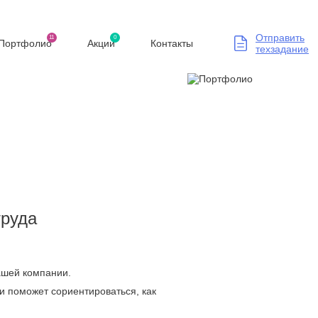
Отправить
11
0
Портфолио
Акции
Контакты
техзадание
труда
Вашей компании.
и поможет сориентироваться, как