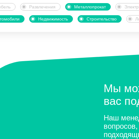
бель
Развлечения
Металлопрокат
Электр
томобили
Недвижимость
Строительство
Л
Мы мо
вас п
Наш менед
вопросов,
подходящ