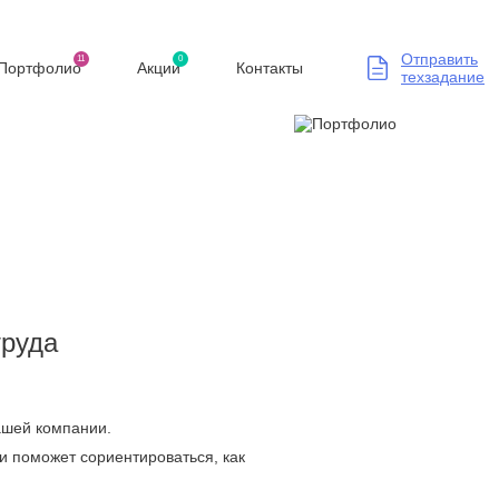
Отправить
11
0
Портфолио
Акции
Контакты
техзадание
труда
Вашей компании.
и поможет сориентироваться, как