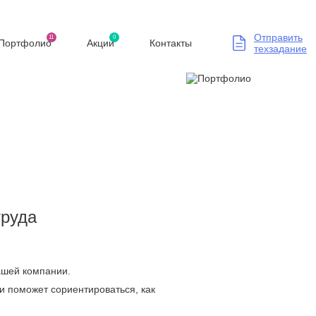
Отправить
11
0
Портфолио
Акции
Контакты
техзадание
труда
Вашей компании.
и поможет сориентироваться, как