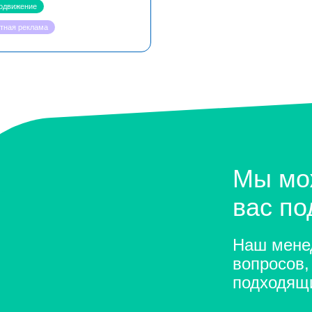
одвижение
стная реклама
Мы мо
вас п
Наш менед
вопросов,
подходящ