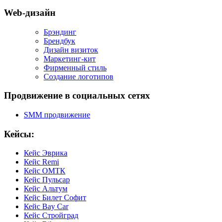
Web-дизайн
Брэндинг
Брендбук
Дизайн визиток
Маркетинг-кит
Фирменный стиль
Создание логотипов
Продвижение в социальных сетях
SMM продвижение
Кейсы:
Кейс Эврика
Кейс Remi
Кейс ОМТК
Кейс Пульсар
Кейс Альтум
Кейс Билет Софит
Кейс Bay Car
Кейс Стройград