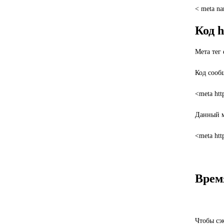
< meta na
Код h
Мета тег 
Код сооб
<meta htt
Данный ме
<meta htt
Врем
Чтобы сэ