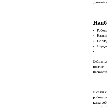
Данный м
Наиб
Роботы
Назван
Не сле
Опреде
Вебмасте
посещени
необходим
В связи 
роботы п
когда ро