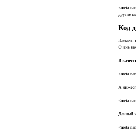
<meta nam
другие ме
Код д
Элемент d
Очень ва
В качест
<meta nam
А нижеоп
<meta nam
Данный к
<meta nam