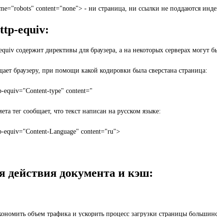
me="robots" content="none"> - ни страница, ни ссылки не поддаются инд
ttp-equiv:
equiv содержит директивы для браузера, а на некоторых серверах могут бы
щает браузеру, при помощи какой кодировки была сверстана страница:
p-equiv="Content-type" content="
та тег сообщает, что текст написан на русском языке:
p-equiv="Content-Language" content="ru">
я действия документа и кэш:
кономить объем трафика и ускорить процесс загрузки страницы большинс