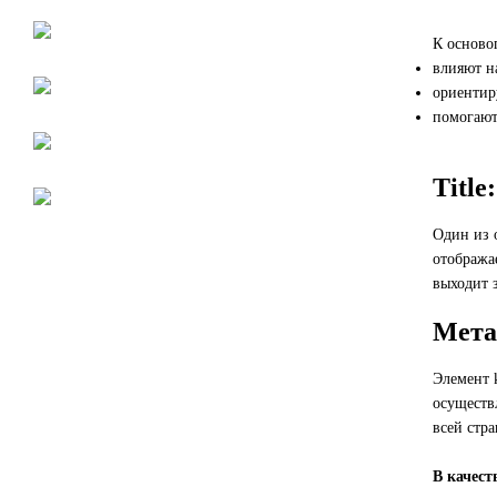
Smm
К осново
влияют на
Общие вопросы
ориентир
помогают
Юзабилити
Title:
Seo-продвижение
Один из 
отображае
выходит з
Мета
Элемент 
осуществ
всей стр
В качест