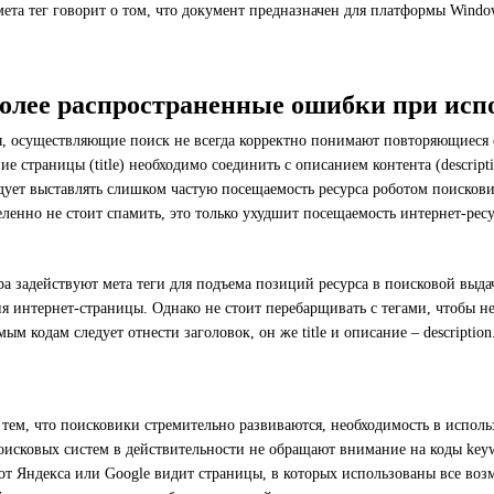
ета тег говорит о том, что документ предназначен для платформы Window
олее распространенные ошибки при испо
, осуществляющие поиск не всегда корректно понимают повторяющиеся 
ие страницы (title) необходимо соединить с описанием контента (descripti
дует выставлять слишком частую посещаемость ресурса роботом поискови
ленно не стоит спамить, это только ухудшит посещаемость интернет-ресу
ра задействуют мета теги для подъема позиций ресурса в поисковой выдач
я интернет-страницы. Однако не стоит перебарщивать с тегами, чтобы не
ым кодам следует отнести заголовок, он же title и описание – description
с тем, что поисковики стремительно развиваются, необходимость в исполь
оисковых систем в действительности не обращают внимание на коды keywo
бот Яндекса или Google видит страницы, в которых использованы все во