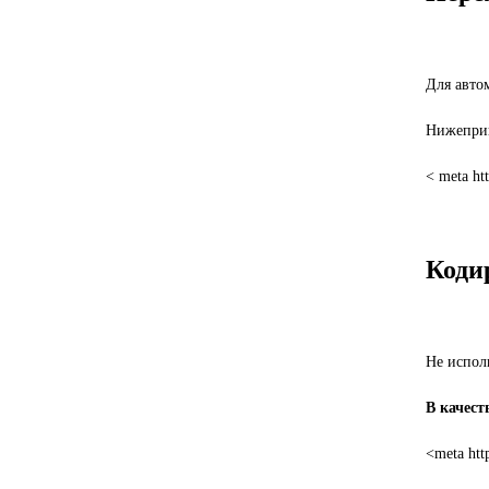
Для автом
Нижеприв
< meta ht
Коди
Не испол
В качест
<meta htt