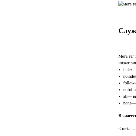
Служ
Мета тег 
нижеприв
index 
noinde
follow
nofoll
all— в
none— 
В качест
< meta n