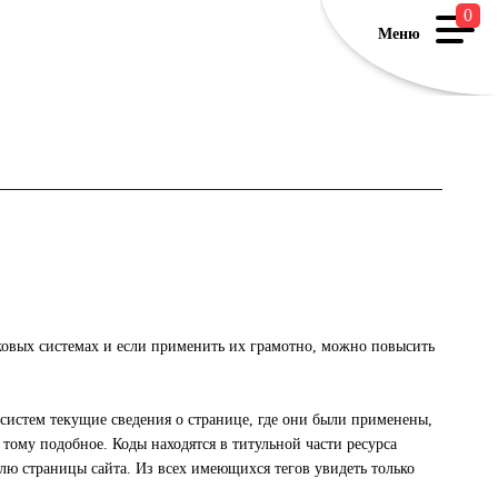
0
Меню
С
С
МАР
ковых системах и если применить их грамотно, можно повысить
ПРО
 систем текущие сведения о странице, где они были применены,
 тому подобное. Коды находятся в титульной части ресурса
лю страницы сайта. Из всех имеющихся тегов увидеть только