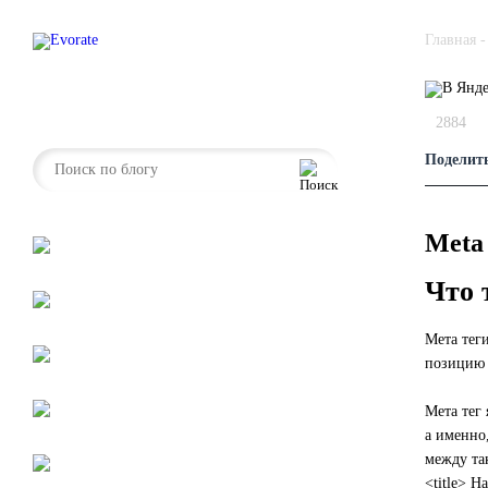
Главная -
Hello@evorate.ru
2884
Поделит
Meta 
Все статьи
Что 
Веб-дизайн
Мета тег
Аналитика
позицию 
Мета тег
Контекстная реклама
а именно,
между та
Новости
<title> Н