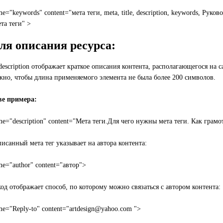
e="keywords" content="мета теги, meta, title, description, keywords, Руко
та теги" >
ля описания ресурса:
escription отображает краткое описания контента, располагающегося на 
жно, чтобы длина применяемого элемента не была более 200 символов.
ве примера:
e="description" content="Мета теги.Для чего нужны мета теги. Как грамо
исанный мета тег указывает на автора контента:
e="author" content="автор">
од отображает способ, по которому можно связаться с автором контента:
e="Reply-to" content="artdesign@yahoo.com ">