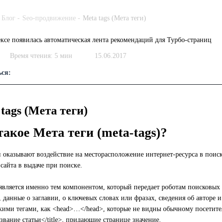
Блог -
Seo-продвижение -
Meta tags (Мета теги)
Время чтения: 5 мин
15.06.2017
ься:
tags (Мета теги)
такое Мета теги (meta-tags)?
и оказывают воздействие на месторасположение интернет-ресурса в поис
сайта в выдаче при поиске.
 является именно тем компонентом, который передает роботам поисковых
 данные о заглавии, о ключевых словах или фразах, сведения об авторе и
кими тегами, как <head>…</head>, которые не видны обычному посетите
азвание статьи</title>, придающие странице значение.