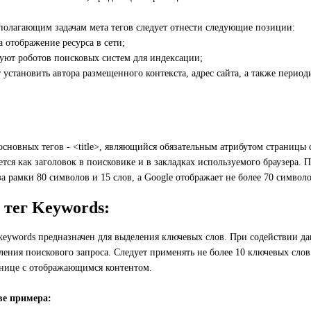
полагающим задачам мета тегов следует отнести следующие позиции:
 отображение ресурса в сети;
уют роботов поисковых систем для индексации;
 установить автора размещенного контекста, адрес сайта, а также период
основных тегов - <title>, являющийся обязательным атрибутом страницы с
тся как заголовок в поисковике и в закладках используемого браузера. П
а рамки 80 символов и 15 слов, а Google отображает не более 70 символо
 тег Keywords:
keywords предназначен для выделения ключевых слов. При содействии дан
ления поискового запроса. Следует применять не более 10 ключевых слов
анице с отображающимся контентом.
ве примера: