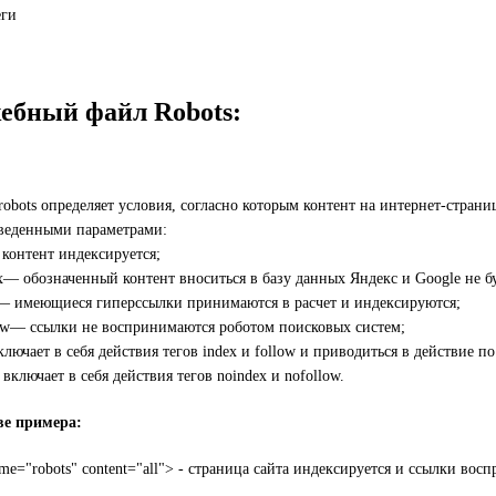
ебный файл Robots:
robots определяет условия, согласно которым контент на интернет-стран
еденными параметрами:
- контент индексируется;
x— обозначенный контент вноситься в базу данных Яндекс и Google не бу
— имеющиеся гиперссылки принимаются в расчет и индексируются;
ow— ссылки не воспринимаются роботом поисковых систем;
ключает в себя действия тегов index и follow и приводиться в действие п
включает в себя действия тегов noindex и nofollow.
ве примера:
ame="robots" content="all"> - страница сайта индексируется и ссылки во