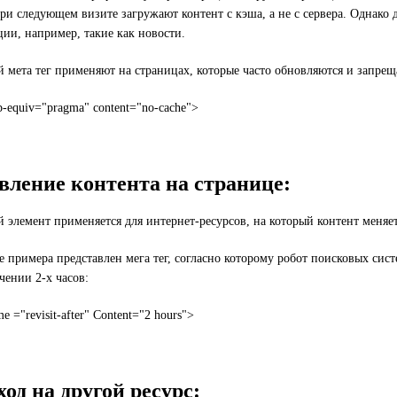
ри следующем визите загружают контент с кэша, а не с сервера. Однако 
ии, например, такие как новости.
 мета тег применяют на страницах, которые часто обновляются и запреща
p-equiv="pragma" content="no-cache">
вление контента на странице:
 элемент применяется для интернет-ресурсов, на который контент меняет
ве примера представлен мега тег, согласно которому робот поисковых си
ечении 2-х часов:
e ="revisit-after" Content="2 hours">
од на другой ресурс: