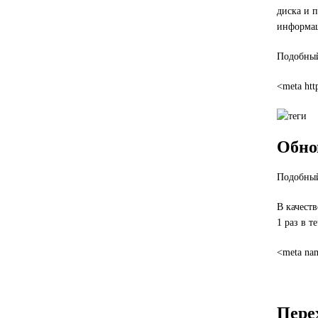
диска и п
информац
Подобный
<meta htt
Обно
Подобный
В качест
1 раз в т
<meta nam
Перех